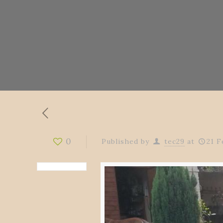
0
Published by
tec29
at
21 F