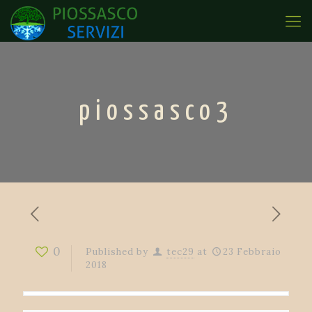
piossasco3
0
Published by
tec29
at
23 Febbraio
2018