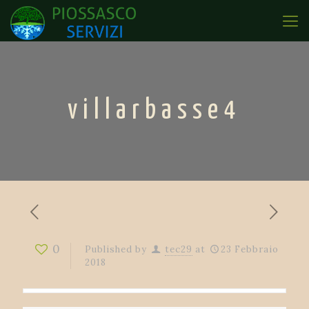
villarbasse4
0
Published by
tec29
at
23 Febbraio
2018